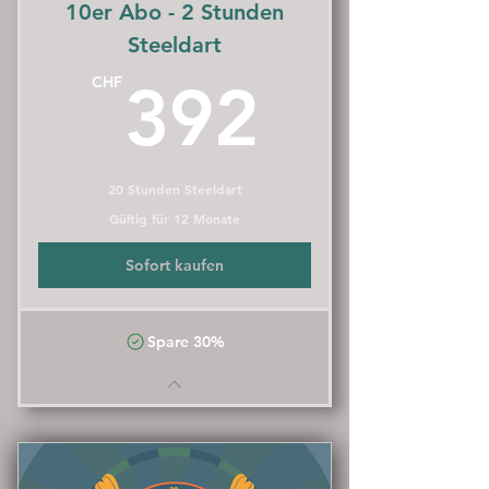
10er Abo - 2 Stunden
Steeldart
392C
CHF
392
20 Stunden Steeldart
Gültig für 12 Monate
Sofort kaufen
Spare 30%