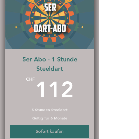
5er Abo - 1 Stunde
Steeldart
112C
CHF
112
5 Stunden Steeldart
Gültig für 6 Monate
Sofort kaufen