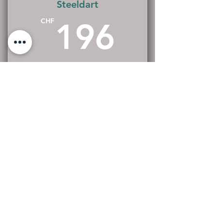
Steeldart
196C
CHF
196
10 Stunden Steeldart
Gültig für 6 Monate
Sofort kaufen
Spare 30%
Kontakt
+41 76 403 68 37
info@dartwerk.ch