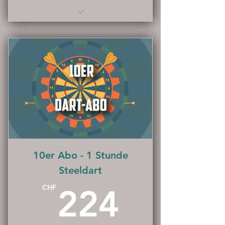
Spare 20%
10er Abo - 1 Stunde
Steeldart
224C
CHF
224