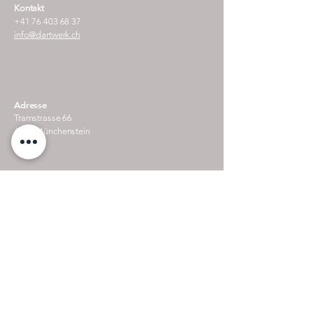
Kontakt
+41 76 403 68 37
info@dartwerk.ch
Adresse
Tramstrasse 66
4142 Münchenstein
Schweiz
Impressum
Dartwerk KLG
UID-Nummer CHE-335-642-991